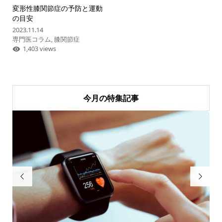
変形性膝関節症の予防と運動
の目安
2023.11.14
専門医コラム
,
膝関節症
1,403 views
今月の特集記事

