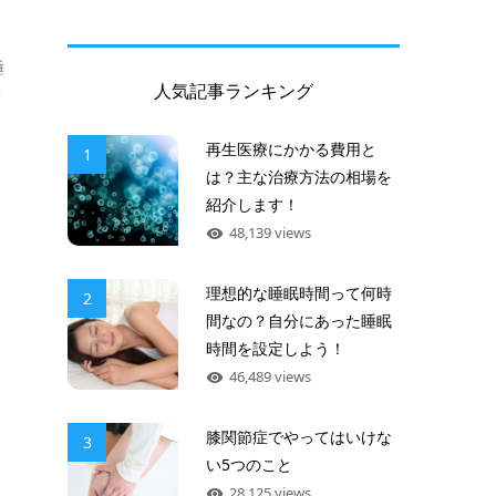
切
睡
人気記事ランキング
デ
再生医療にかかる費用と
1
は？主な治療方法の相場を
紹介します！
48,139 views
理想的な睡眠時間って何時
2
間なの？自分にあった睡眠
時間を設定しよう！
46,489 views
膝関節症でやってはいけな
3
い5つのこと
28,125 views