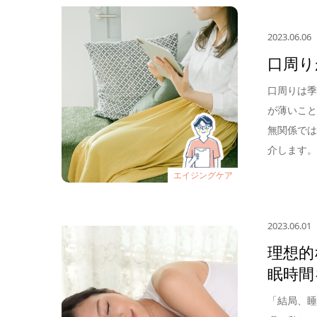
2023.06.06
口周り
口周りは
が薄いこ
無関係で
介します
エイジングケア
2023.06.01
理想的
眠時間
「結局、睡