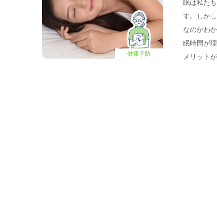
眠は私たち
す。しか
なのかわか
眠時間が
健康予防
メリット