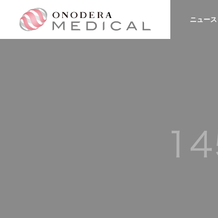
ニュース
MESSAGE
メッセージ
COMPANY
SERVICE
会社情報
事業内容
ACCESS
アクセス
CONSULT
再生医療導入