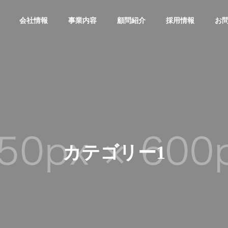
会社情報
事業内容
顧問紹介
採用情報
お
OUTLINE
会社概要
カテゴリー1
PARTNER CLINIC
提携クリニック
ING
CELL PROCESSING
コンサル事業
細胞培養加工受託サービス