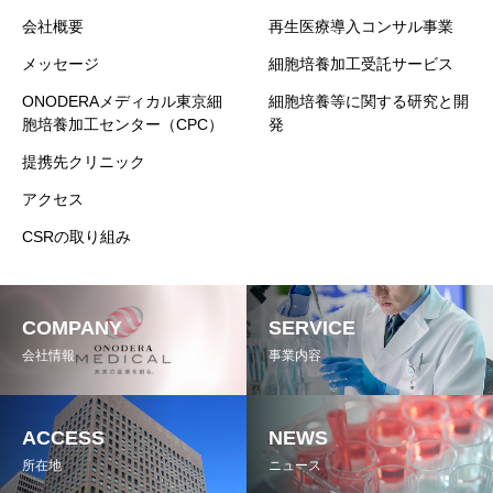
会社概要
再生医療導入コンサル事業
メッセージ
細胞培養加工受託サービス
ONODERAメディカル東京細
細胞培養等に関する研究と開
胞培養加工センター（CPC）
発
提携先クリニック
アクセス
CSRの取り組み
COMPANY
SERVICE
会社情報
事業内容
ACCESS
NEWS
所在地
ニュース